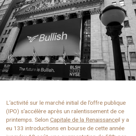
L’activité sur le marché initial de l’offre publique
(IPO) s’accélère après un ralentissement de ce
printemps. Selon
Capitale de la Renaissance
il y a
eu 133 introductions en bourse de cette année