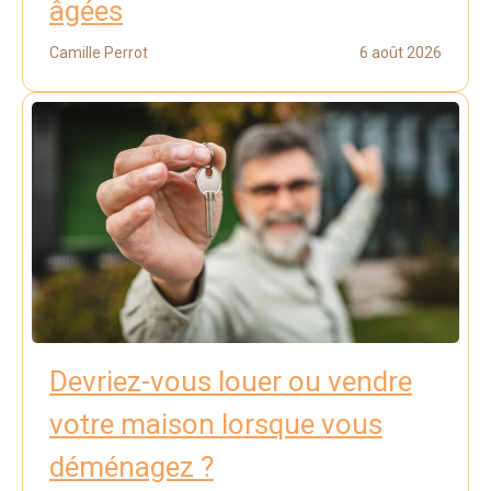
âgées
Camille Perrot
6 août 2026
Devriez-vous louer ou vendre
votre maison lorsque vous
déménagez ?