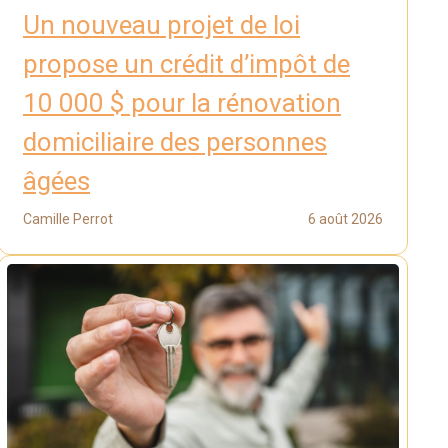
Un nouveau projet de loi
propose un crédit d’impôt de
10 000 $ pour la rénovation
domiciliaire des personnes
âgées
Camille Perrot
6 août 2026