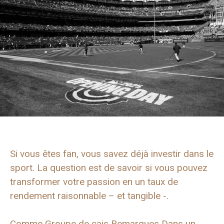
Si vous êtes fan, vous savez déjà investir dans le
sport. La question est de savoir si vous pouvez
transformer votre passion en un taux de
rendement raisonnable – et tangible -.
Comme
Groupe de cais
Remarques Dans un