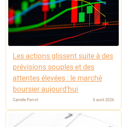
Les actions glissent suite à des
prévisions souples et des
attentes élevées : le marché
boursier aujourd’hui
Camille Perrot
6 août 2026