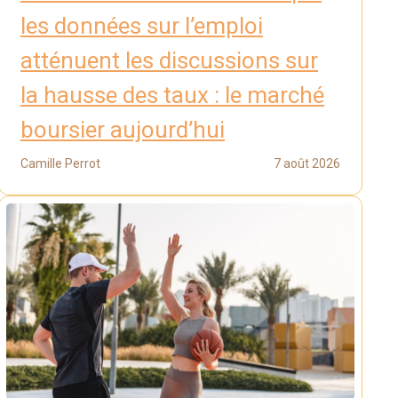
les données sur l’emploi
atténuent les discussions sur
la hausse des taux : le marché
boursier aujourd’hui
Camille Perrot
7 août 2026