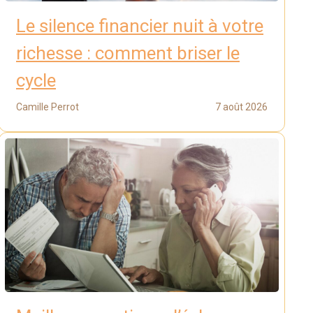
Le silence financier nuit à votre
richesse : comment briser le
cycle
Camille Perrot
7 août 2026