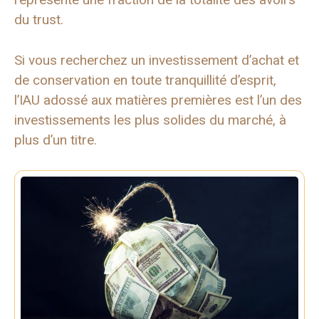
du trust.
Si vous recherchez un investissement d’achat et
de conservation en toute tranquillité d’esprit,
l’IAU adossé aux matières premières est l’un des
investissements les plus solides du marché, à
plus d’un titre.