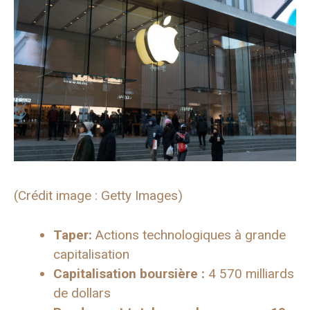
(Crédit image : Getty Images)
Taper:
Actions technologiques à grande
capitalisation
Capitalisation boursière :
4 570 milliards
de dollars