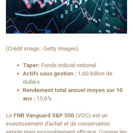
(Crédit image : Getty Images)
Taper:
Fonds indiciel national
Actifs sous gestion :
1,60 billion de
dollars
Rendement total annuel moyen sur 10
ans :
15,6%
Le
FNB Vanguard S&P 500
(VOO) est un
investissement d’achat et de conservation
simple mais incroyablement efficace. Comme les