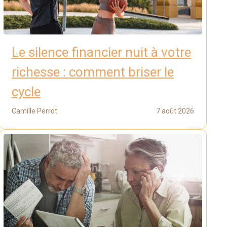
Le silence financier nuit à votre
richesse : comment briser le
cycle
Camille Perrot
7 août 2026