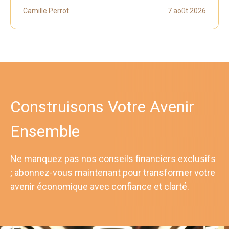
Camille Perrot
7 août 2026
Construisons Votre Avenir
Ensemble
Ne manquez pas nos conseils financiers exclusifs
; abonnez-vous maintenant pour transformer votre
avenir économique avec confiance et clarté.