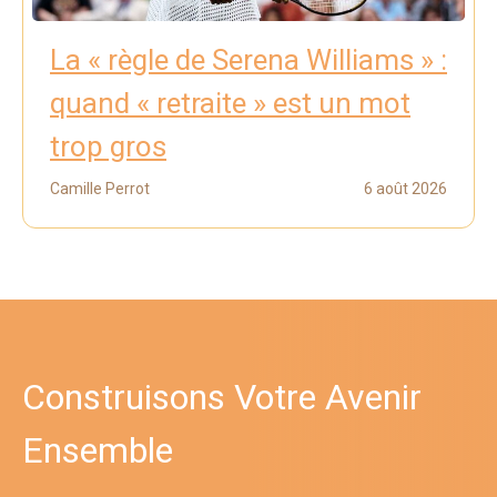
La « règle de Serena Williams » :
quand « retraite » est un mot
trop gros
Camille Perrot
6 août 2026
Construisons Votre Avenir
Ensemble