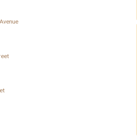
 Avenue
reet
et