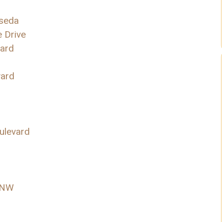
eseda
e Drive
vard
vard
ulevard
 NW