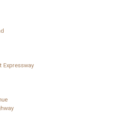
ad
st Expressway
nue
ighway