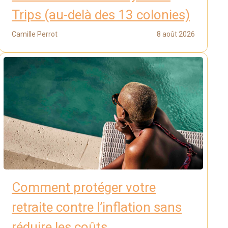
Trips (au-delà des 13 colonies)
Camille Perrot
8 août 2026
Comment protéger votre
retraite contre l’inflation sans
réduire les coûts