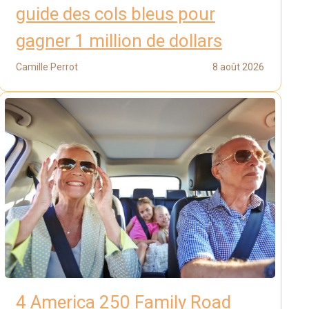
guide des cols bleus pour
gagner 1 million de dollars
Camille Perrot
8 août 2026
4 America 250 Family Road