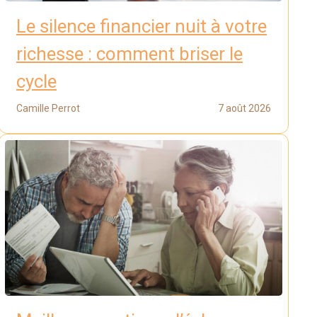
Le silence financier nuit à votre
richesse : comment briser le
cycle
Camille Perrot
7 août 2026