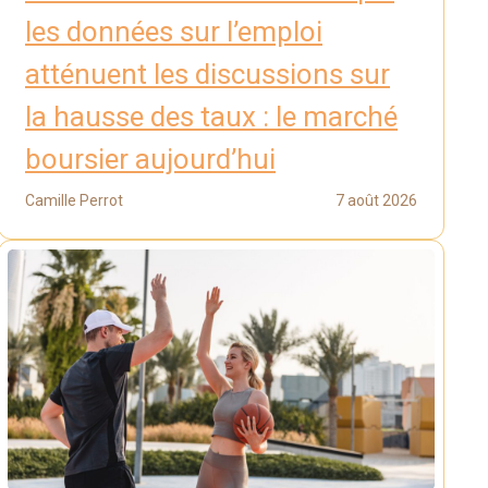
les données sur l’emploi
atténuent les discussions sur
la hausse des taux : le marché
boursier aujourd’hui
Camille Perrot
7 août 2026