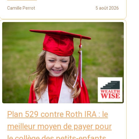
Camille Perrot
5 août 2026
Plan 529 contre Roth IRA : le
meilleur moyen de payer pour
le collège des petits-enfants