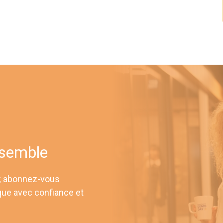
nsemble
 ; abonnez-vous
que avec confiance et