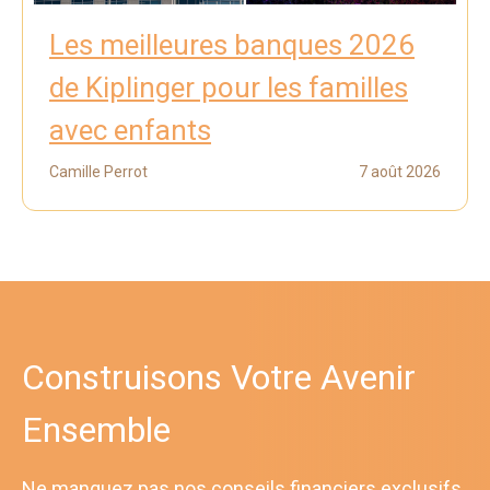
Les meilleures banques 2026
de Kiplinger pour les familles
avec enfants
Camille Perrot
7 août 2026
Construisons Votre Avenir
Ensemble
Ne manquez pas nos conseils financiers exclusifs