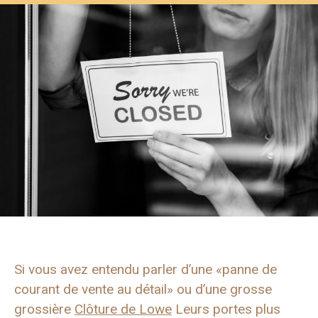
Si vous avez entendu parler d’une «panne de
courant de vente au détail» ou d’une grosse
grossière
Clôture de Lowe
Leurs portes plus