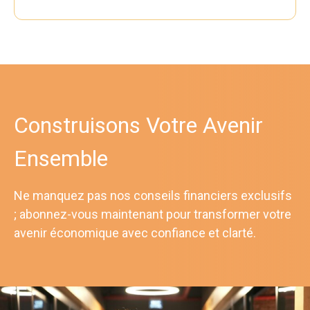
Construisons Votre Avenir
Ensemble
Ne manquez pas nos conseils financiers exclusifs
; abonnez-vous maintenant pour transformer votre
avenir économique avec confiance et clarté.