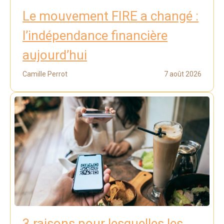
Le mouvement FIRE a changé :
l’indépendance financière
aujourd’hui
Camille Perrot
7 août 2026
3 raisons pour lesquelles les