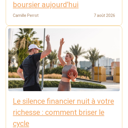
boursier aujourd’hui
Camille Perrot
7 août 2026
Le silence financier nuit à votre
richesse : comment briser le
cycle