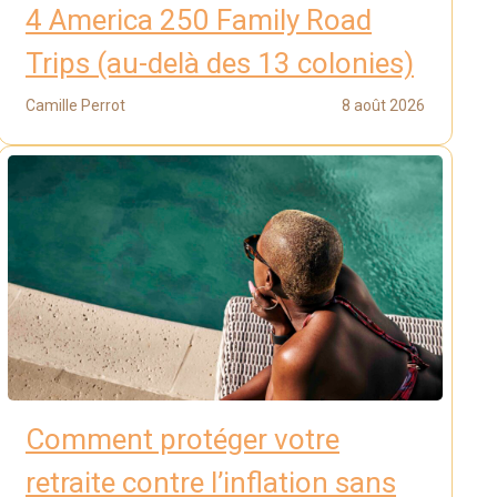
4 America 250 Family Road
Trips (au-delà des 13 colonies)
Camille Perrot
8 août 2026
Comment protéger votre
retraite contre l’inflation sans