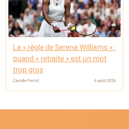
La « règle de Serena Williams » :
quand « retraite » est un mot
trop gros
Camille Perrot
6 août 2026