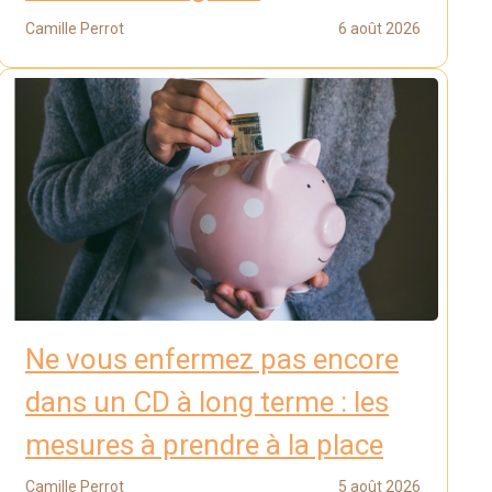
Camille Perrot
6 août 2026
Ne vous enfermez pas encore
dans un CD à long terme : les
mesures à prendre à la place
Camille Perrot
5 août 2026