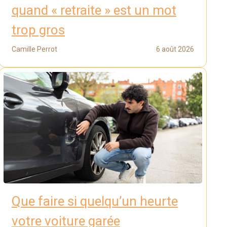
quand « retraite » est un mot
trop gros
Camille Perrot
6 août 2026
Que faire si quelqu’un heurte
votre voiture garée