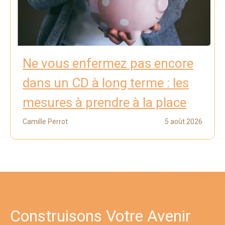
Ne vous enfermez pas encore
dans un CD à long terme : les
mesures à prendre à la place
Camille Perrot
5 août 2026
Construisons Votre Avenir