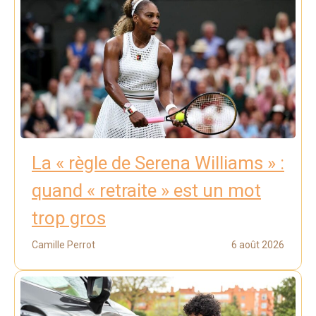
La « règle de Serena Williams » :
quand « retraite » est un mot
trop gros
Camille Perrot
6 août 2026