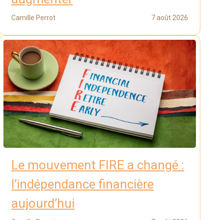
Camille Perrot
7 août 2026
Le mouvement FIRE a changé :
l’indépendance financière
aujourd’hui