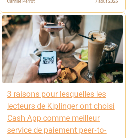
Camille Perrot
7 août 2026
3 raisons pour lesquelles les
lecteurs de Kiplinger ont choisi
Cash App comme meilleur
service de paiement peer-to-