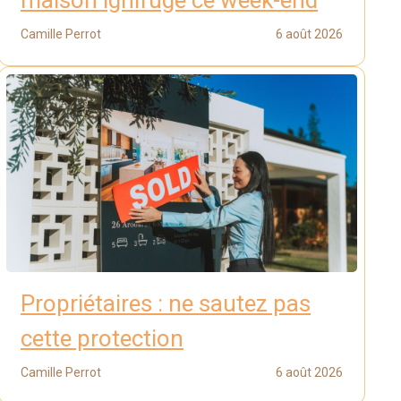
maison ignifuge ce week-end
Camille Perrot
6 août 2026
Propriétaires : ne sautez pas
cette protection
Camille Perrot
6 août 2026