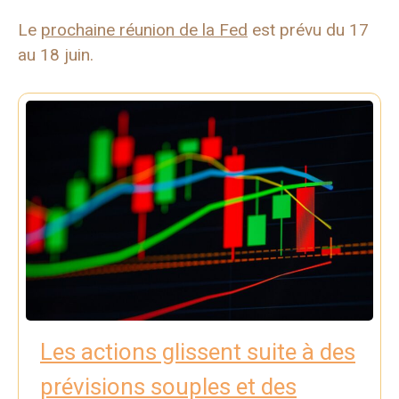
Le
prochaine réunion de la Fed
est prévu du 17
au 18 juin.
Les actions glissent suite à des
prévisions souples et des