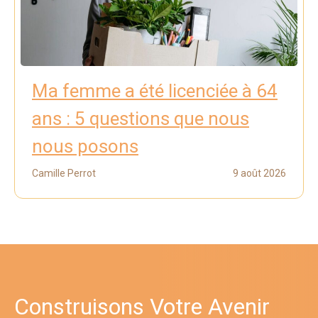
Ma femme a été licenciée à 64
ans : 5 questions que nous
nous posons
Camille Perrot
9 août 2026
Construisons Votre Avenir