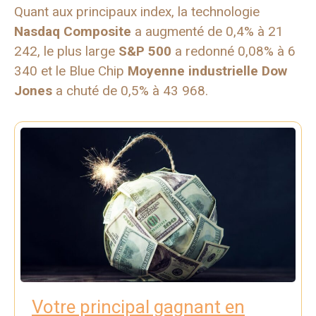
Quant aux principaux index, la technologie
Nasdaq Composite
a augmenté de 0,4% à 21
242, le plus large
S&P 500
a redonné 0,08% à 6
340 et le Blue Chip
Moyenne industrielle Dow
Jones
a chuté de 0,5% à 43 968.
Votre principal gagnant en