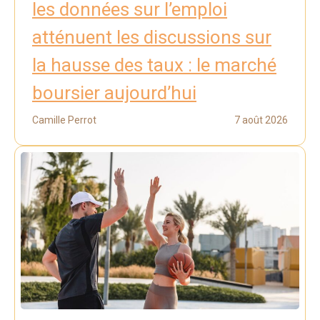
les données sur l’emploi
atténuent les discussions sur
la hausse des taux : le marché
boursier aujourd’hui
Camille Perrot
7 août 2026