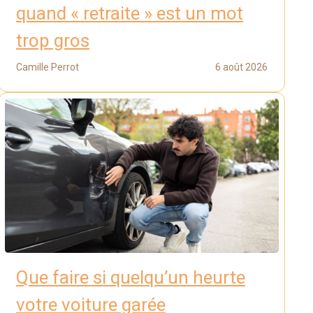
quand « retraite » est un mot
trop gros
Camille Perrot
6 août 2026
Que faire si quelqu’un heurte
votre voiture garée