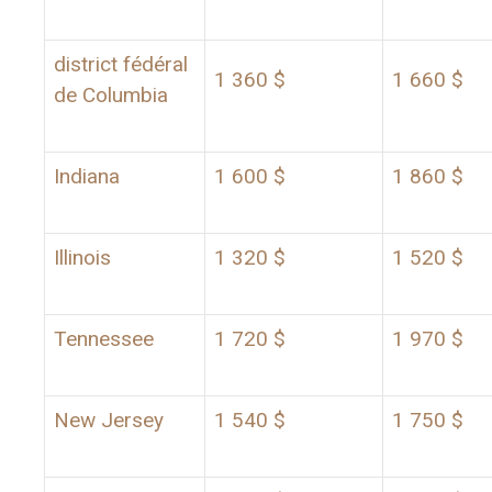
district fédéral
1 360 $
1 660 $
de Columbia
Indiana
1 600 $
1 860 $
Illinois
1 320 $
1 520 $
Tennessee
1 720 $
1 970 $
New Jersey
1 540 $
1 750 $