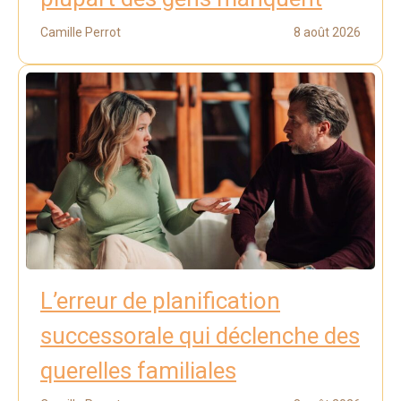
Camille Perrot
8 août 2026
L’erreur de planification
successorale qui déclenche des
querelles familiales