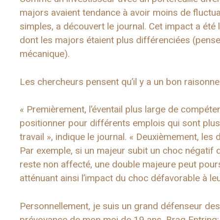
majors avaient tendance à avoir moins de fluctu
simples, a découvert le journal. Cet impact a été 
dont les majors étaient plus différenciées (pensez:
mécanique).
Les chercheurs pensent qu’il y a un bon raisonne
« Premièrement, l’éventail plus large de compét
positionner pour différents emplois qui sont plu
travail », indique le journal. « Deuxièmement, le
Par exemple, si un majeur subit un choc négatif 
reste non affecté, une double majeure peut pours
atténuant ainsi l’impact du choc défavorable à le
Personnellement, je suis un grand défenseur de
prévoyance de mon moi de 19 ans. Brag Entring: 