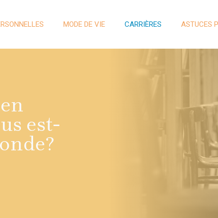
ERSONNELLES
MODE DE VIE
CARRIÈRES
ASTUCES 
 en
us est-
econde?