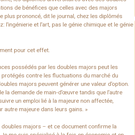
ations de bénéfices que celles avec des majors
le plus prononcé, dit le journal, chez les diplômés
 l’ingénierie et l’art, pas le génie chimique et le génie
ment pour cet effet.
ences possédés par les doubles majors peut les
s protégés contre les fluctuations du marché du
s doubles majors peuvent générer une valeur d’option.
de la demande de main-d’œuvre tandis que l’autre
uivre un emploi lié à la majeure non affectée,
ur autre majeure dans leurs gains. »
s doubles majors – et ce document confirme la
Je me suis spécialisé à la fois en économie et en