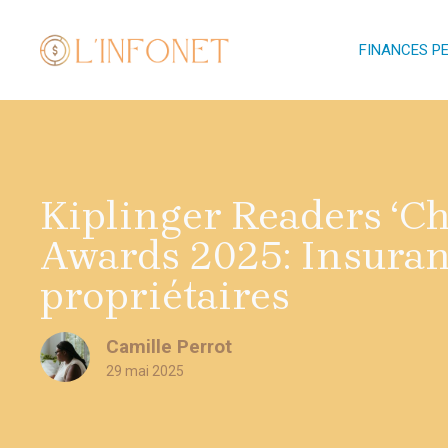
Aller
au
FINANCES P
contenu
Kiplinger Readers ‘C
Awards 2025: Insuran
propriétaires
Camille Perrot
29 mai 2025