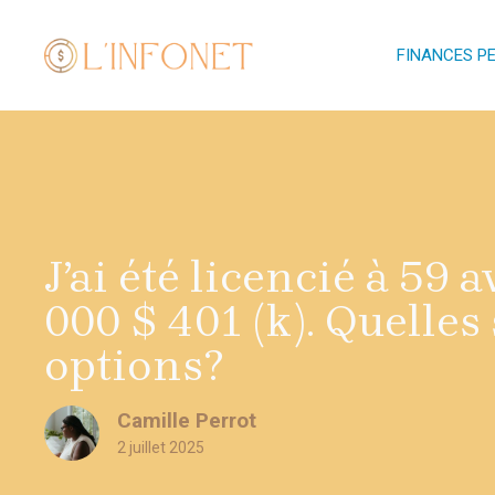
Aller
au
FINANCES P
contenu
J’ai été licencié à 59 
000 $ 401 (k). Quelles
options?
Camille Perrot
2 juillet 2025