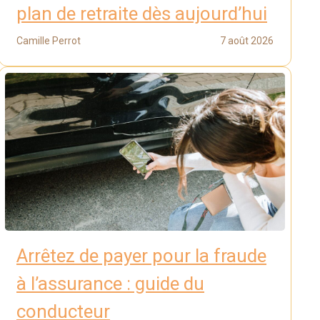
plan de retraite dès aujourd’hui
Camille Perrot
7 août 2026
Arrêtez de payer pour la fraude
à l’assurance : guide du
conducteur