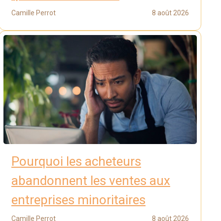
Camille Perrot
8 août 2026
Pourquoi les acheteurs
abandonnent les ventes aux
entreprises minoritaires
Camille Perrot
8 août 2026