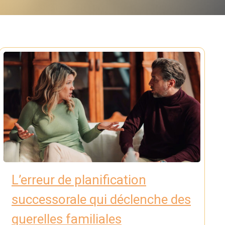
L’erreur de planification
successorale qui déclenche des
querelles familiales