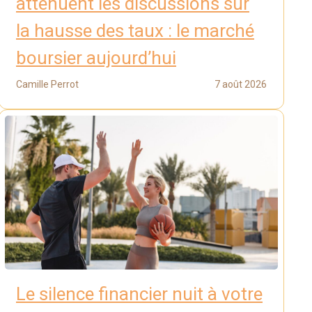
atténuent les discussions sur
la hausse des taux : le marché
boursier aujourd’hui
Camille Perrot
7 août 2026
Le silence financier nuit à votre