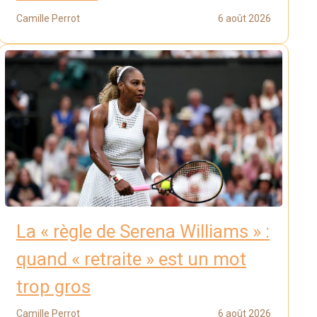
Camille Perrot
6 août 2026
La « règle de Serena Williams » :
quand « retraite » est un mot
trop gros
Camille Perrot
6 août 2026