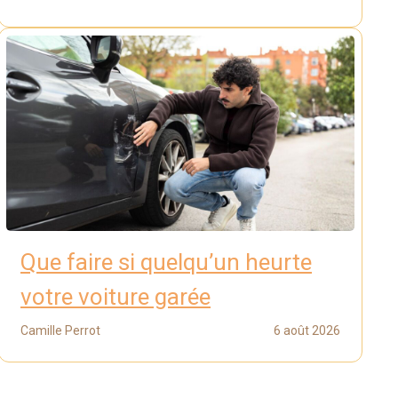
Que faire si quelqu’un heurte
votre voiture garée
Camille Perrot
6 août 2026