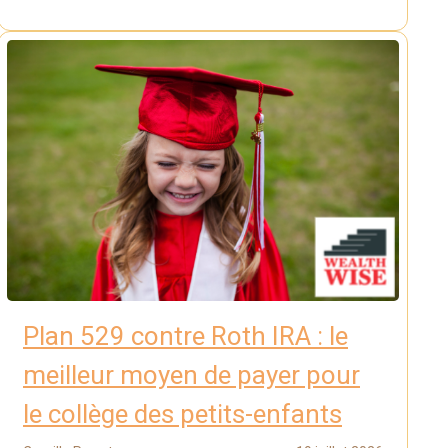
Plan 529 contre Roth IRA : le
meilleur moyen de payer pour
le collège des petits-enfants