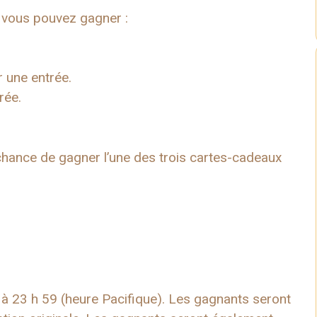
 vous pouvez gagner :
 une entrée.
rée.
 chance de gagner l’une des trois cartes-cadeaux
 à 23 h 59 (heure Pacifique). Les gagnants seront