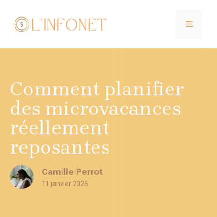
Aller
au
MENU
contenu
Comment planifier
des microvacances
réellement
reposantes
Camille Perrot
11 janvier 2026