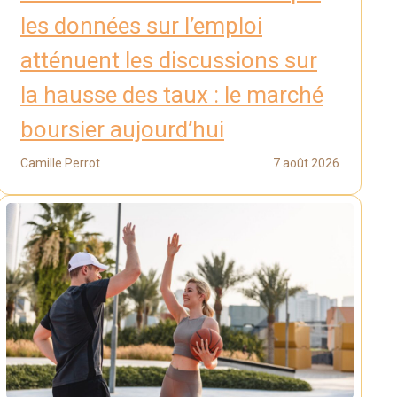
les données sur l’emploi
atténuent les discussions sur
la hausse des taux : le marché
boursier aujourd’hui
Camille Perrot
7 août 2026