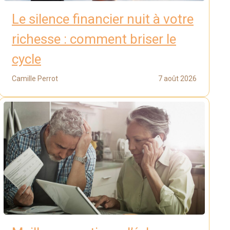
Le silence financier nuit à votre
richesse : comment briser le
cycle
Camille Perrot
7 août 2026