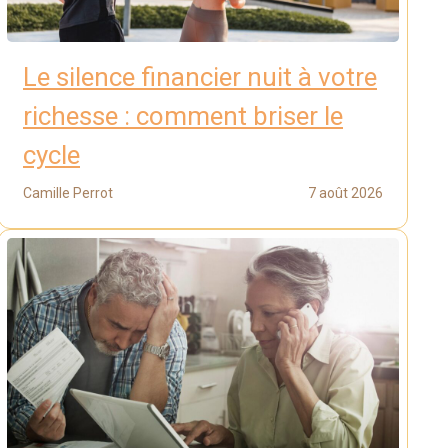
Le silence financier nuit à votre
richesse : comment briser le
cycle
Camille Perrot
7 août 2026