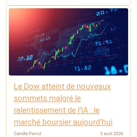
Le Dow atteint de nouveaux
sommets malgré le
ralentissement de l’IA : le
marché boursier aujourd’hui
Camille Perrot
5 août 2026