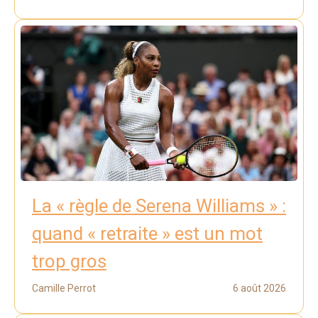
La « règle de Serena Williams » :
quand « retraite » est un mot
trop gros
Camille Perrot
6 août 2026