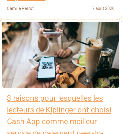
Camille Perrot
7 août 2026
3 raisons pour lesquelles les
lecteurs de Kiplinger ont choisi
Cash App comme meilleur
service de paiement peer-to-