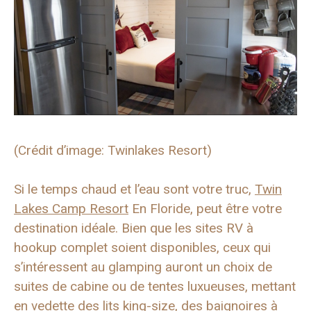
(Crédit d’image: Twinlakes Resort)
Si le temps chaud et l’eau sont votre truc,
Twin
Lakes Camp Resort
En Floride, peut être votre
destination idéale. Bien que les sites RV à
hookup complet soient disponibles, ceux qui
s’intéressent au glamping auront un choix de
suites de cabine ou de tentes luxueuses, mettant
en vedette des lits king-size, des baignoires à