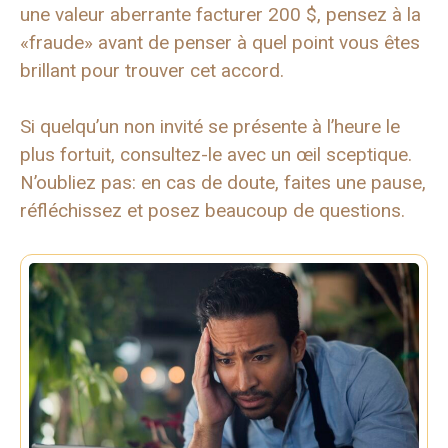
une valeur aberrante facturer 200 $, pensez à la
«fraude» avant de penser à quel point vous êtes
brillant pour trouver cet accord.
Si quelqu’un non invité se présente à l’heure le
plus fortuit, consultez-le avec un œil sceptique.
N’oubliez pas: en cas de doute, faites une pause,
réfléchissez et posez beaucoup de questions.