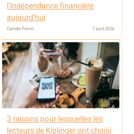
l’indépendance financière
aujourd’hui
Camille Perrot
7 août 2026
3 raisons pour lesquelles les
lecteurs de Kiplinger ont choisi