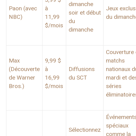
dimanche
Paon (avec
à
Jeux exclus
soir et début
NBC)
11,99
du dimanch
du
$/mois
dimanche
Couverture
Max
9,99 $
matchs
(Découverte
à
Diffusions
nationaux d
de Warner
16,99
du SCT
mardi et de
Bros.)
$/mois
séries
éliminatoire
Événement
spéciaux
Sélectionnez
comme la