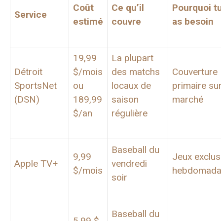
Coût
Ce qu’il
Pourquoi t
Service
estimé
couvre
as besoin
19,99
La plupart
Détroit
$/mois
des matchs
Couverture
SportsNet
ou
locaux de
primaire sur
(DSN)
189,99
saison
marché
$/an
régulière
Baseball du
9,99
Jeux exclus
Apple TV+
vendredi
$/mois
hebdomada
soir
Baseball du
5,99 $