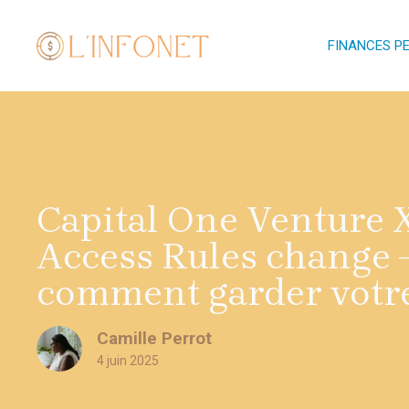
Aller
au
FINANCES P
contenu
Capital One Venture 
Access Rules change –
comment garder votre
Camille Perrot
4 juin 2025