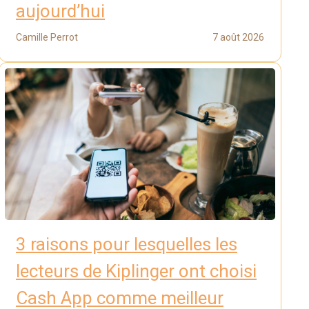
aujourd’hui
Camille Perrot
7 août 2026
3 raisons pour lesquelles les
lecteurs de Kiplinger ont choisi
Cash App comme meilleur