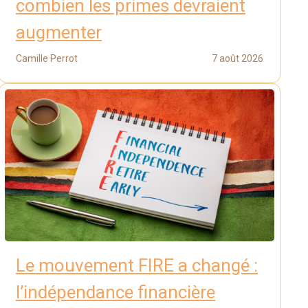
combien les primes devraient
augmenter
Camille Perrot
7 août 2026
Le mouvement FIRE a changé :
l’indépendance financière