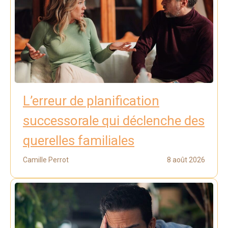
L’erreur de planification
successorale qui déclenche des
querelles familiales
Camille Perrot
8 août 2026