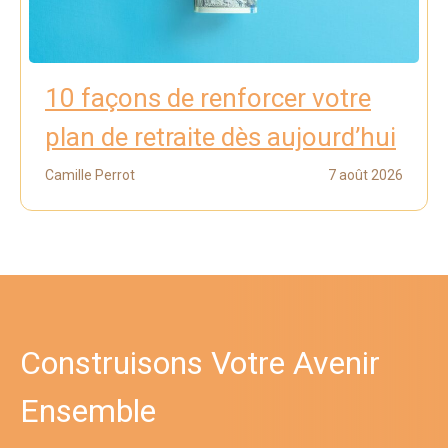
10 façons de renforcer votre
plan de retraite dès aujourd’hui
Camille Perrot
7 août 2026
Construisons Votre Avenir
Ensemble